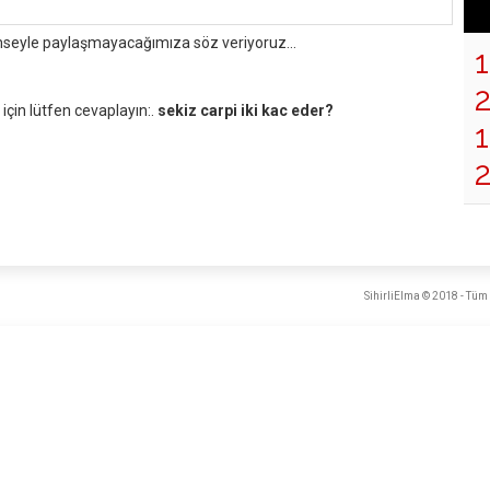
mseyle paylaşmayacağımıza söz veriyoruz...
çin lütfen cevaplayın:.
sekiz carpi iki kac eder?
1
SihirliElma © 2018 - Tüm 