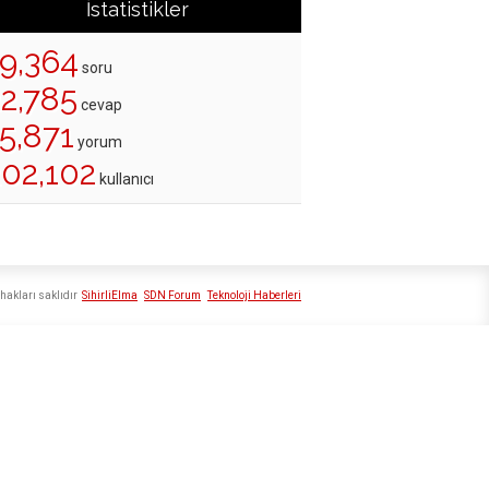
İstatistikler
19,364
soru
22,785
cevap
5,871
yorum
202,102
kullanıcı
hakları saklıdır
SihirliElma
SDN Forum
Teknoloji Haberleri