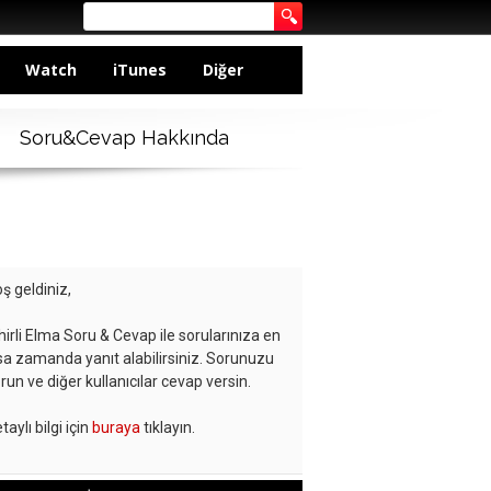
Watch
iTunes
Diğer
Soru&Cevap Hakkında
ş geldiniz,
hirli Elma Soru & Cevap ile sorularınıza en
sa zamanda yanıt alabilirsiniz. Sorunuzu
run ve diğer kullanıcılar cevap versin.
taylı bilgi için
buraya
tıklayın.