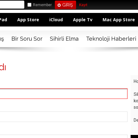
Remember
Kayıt
Pad
App Store
iCloud
Apple Tv
Mac App Store
ış
Bir Soru Sor
Sihirli Elma
Teknoloji Haberleri
dı
Ho
Si
kı
so
De