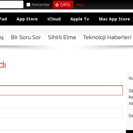
Remember
Kayıt
Pad
App Store
iCloud
Apple Tv
Mac App Store
ış
Bir Soru Sor
Sihirli Elma
Teknoloji Haberleri
dı
Ho
Si
kı
so
De