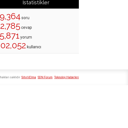
İstatistikler
19,364
soru
22,785
cevap
5,871
yorum
202,052
kullanıcı
hakları saklıdır
SihirliElma
SDN Forum
Teknoloji Haberleri