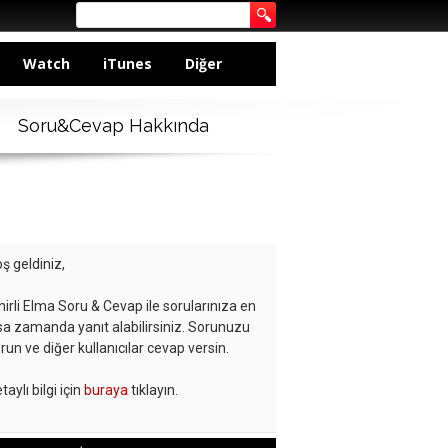
Watch
iTunes
Diğer
Soru&Cevap Hakkında
ş geldiniz,
hirli Elma Soru & Cevap ile sorularınıza en
sa zamanda yanıt alabilirsiniz. Sorunuzu
run ve diğer kullanıcılar cevap versin.
taylı bilgi için
buraya
tıklayın.