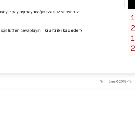
mseyle paylaşmayacağımıza söz veriyoruz...
çin lütfen cevaplayın:.
iki arti iki kac eder?
1
SihirliElma © 2018 - Tüm 