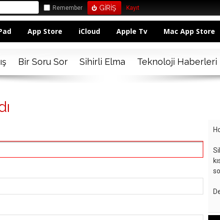
Remember
Kayıt
Pad
App Store
iCloud
Apple Tv
Mac App Store
ış
Bir Soru Sor
Sihirli Elma
Teknoloji Haberleri
dı
Ho
Si
kı
so
De