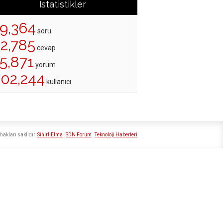
İstatistikler
19,364
soru
22,785
cevap
5,871
yorum
202,244
kullanıcı
hakları saklıdır
SihirliElma
SDN Forum
Teknoloji Haberleri