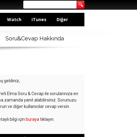
Watch
iTunes
Diğer
Soru&Cevap Hakkında
ş geldiniz,
hirli Elma Soru & Cevap ile sorularınıza en
sa zamanda yanıt alabilirsiniz. Sorunuzu
run ve diğer kullanıcılar cevap versin.
taylı bilgi için
buraya
tıklayın.