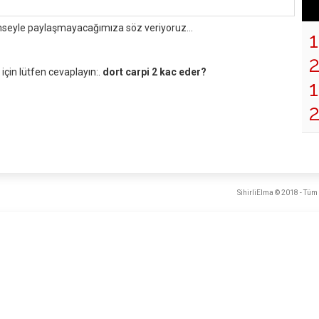
mseyle paylaşmayacağımıza söz veriyoruz...
çin lütfen cevaplayın:.
dort carpi 2 kac eder?
1
SihirliElma © 2018 - Tüm 