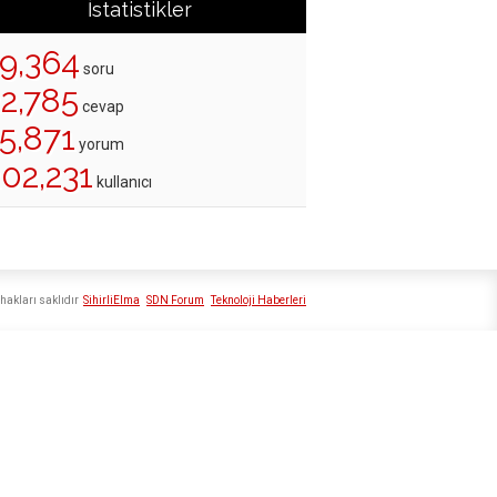
İstatistikler
19,364
soru
22,785
cevap
5,871
yorum
02,231
kullanıcı
hakları saklıdır
SihirliElma
SDN Forum
Teknoloji Haberleri