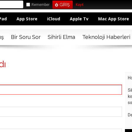
Remember
Kayıt
Pad
App Store
iCloud
Apple Tv
Mac App Store
ış
Bir Soru Sor
Sihirli Elma
Teknoloji Haberleri
dı
Ho
Si
kı
so
De