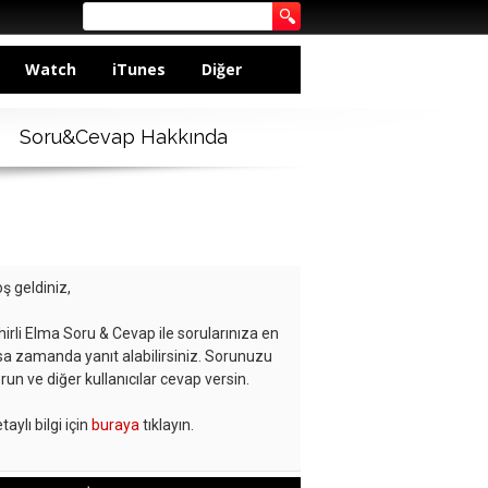
Watch
iTunes
Diğer
Soru&Cevap Hakkında
ş geldiniz,
hirli Elma Soru & Cevap ile sorularınıza en
sa zamanda yanıt alabilirsiniz. Sorunuzu
run ve diğer kullanıcılar cevap versin.
taylı bilgi için
buraya
tıklayın.