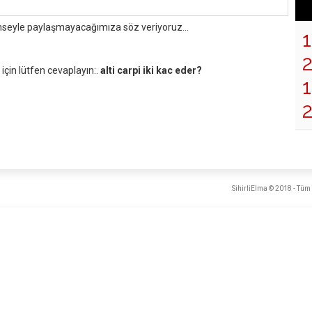
mseyle paylaşmayacağımıza söz veriyoruz...
çin lütfen cevaplayın:.
alti carpi iki kac eder?
1
2
SihirliElma © 2018 - Tüm 