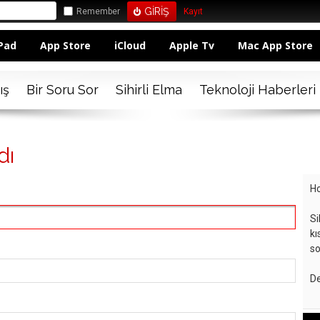
Remember
Kayıt
Pad
App Store
iCloud
Apple Tv
Mac App Store
ış
Bir Soru Sor
Sihirli Elma
Teknoloji Haberleri
dı
Ho
Si
kı
so
De