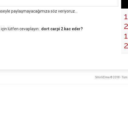
mseyle paylaşmayacağımıza söz veriyoruz...
çin lütfen cevaplayın:.
dort carpi 2 kac eder?
1
SihirliElma © 2018 - Tüm 