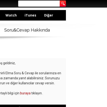
Watch
iTunes
Diğer
Soru&Cevap Hakkında
ş geldiniz,
hirli Elma Soru & Cevap ile sorularınıza en
sa zamanda yanıt alabilirsiniz. Sorunuzu
run ve diğer kullanıcılar cevap versin.
taylı bilgi için
buraya
tıklayın.