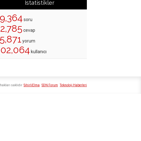
İstatistikler
19,364
soru
22,785
cevap
5,871
yorum
202,064
kullanıcı
hakları saklıdır
SihirliElma
SDN Forum
Teknoloji Haberleri