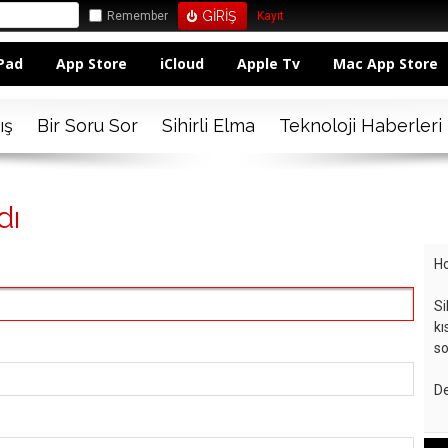
Remember
Kayıt
Pad
App Store
iCloud
Apple Tv
Mac App Store
ış
Bir Soru Sor
Sihirli Elma
Teknoloji Haberleri
dı
Ho
Si
kı
so
De