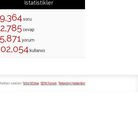
İstatistikler
19,364
soru
22,785
cevap
5,871
yorum
202,054
kullanıcı
hakları saklıdır
SihirliElma
SDN Forum
Teknoloji Haberleri