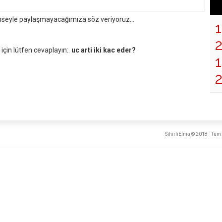
mseyle paylaşmayacağımıza söz veriyoruz...
çin lütfen cevaplayın:.
uc arti iki kac eder?
1
SihirliElma © 2018 - Tüm 