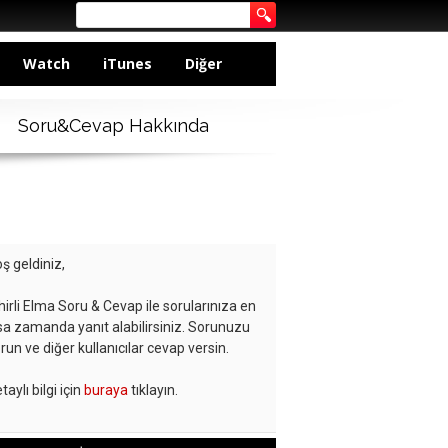
Watch
iTunes
Diğer
Soru&Cevap Hakkında
ş geldiniz,
hirli Elma Soru & Cevap ile sorularınıza en
sa zamanda yanıt alabilirsiniz. Sorunuzu
run ve diğer kullanıcılar cevap versin.
taylı bilgi için
buraya
tıklayın.