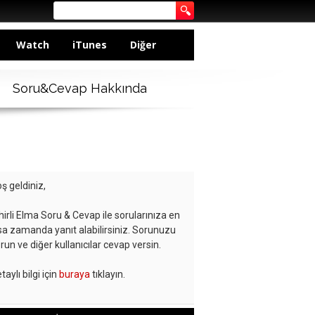
Watch
iTunes
Diğer
Soru&Cevap Hakkında
ş geldiniz,
hirli Elma Soru & Cevap ile sorularınıza en
sa zamanda yanıt alabilirsiniz. Sorunuzu
run ve diğer kullanıcılar cevap versin.
taylı bilgi için
buraya
tıklayın.