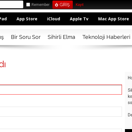
Remember
Kayıt
Pad
App Store
iCloud
Apple Tv
Mac App Store
ış
Bir Soru Sor
Sihirli Elma
Teknoloji Haberleri
dı
Ho
Si
kı
so
De