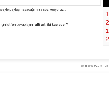
mseyle paylaşmayacağımıza söz veriyoruz...
çin lütfen cevaplayın:.
alti arti iki kac eder?
1
SihirliElma © 2018 - Tüm 