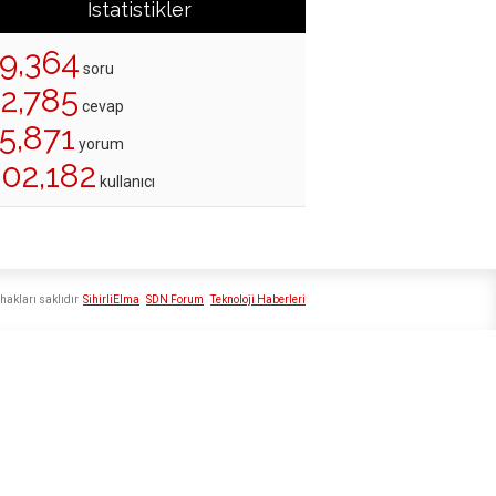
İstatistikler
19,364
soru
22,785
cevap
5,871
yorum
202,182
kullanıcı
hakları saklıdır
SihirliElma
SDN Forum
Teknoloji Haberleri