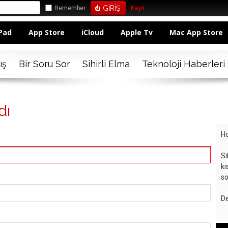
Remember
Kayıt
Pad
App Store
iCloud
Apple Tv
Mac App Store
ış
Bir Soru Sor
Sihirli Elma
Teknoloji Haberleri
dı
Ho
Si
kı
so
De