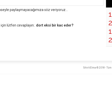
mseyle paylaşmayacağımıza söz veriyoruz...
çin lütfen cevaplayın:.
dort eksi bir kac eder?
1
SihirliElma © 2018 - Tüm 