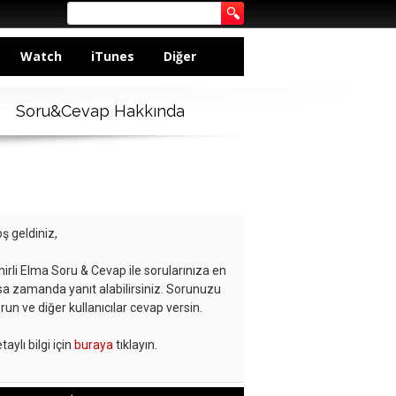
Watch
iTunes
Diğer
Soru&Cevap Hakkında
ş geldiniz,
hirli Elma Soru & Cevap ile sorularınıza en
sa zamanda yanıt alabilirsiniz. Sorunuzu
run ve diğer kullanıcılar cevap versin.
taylı bilgi için
buraya
tıklayın.