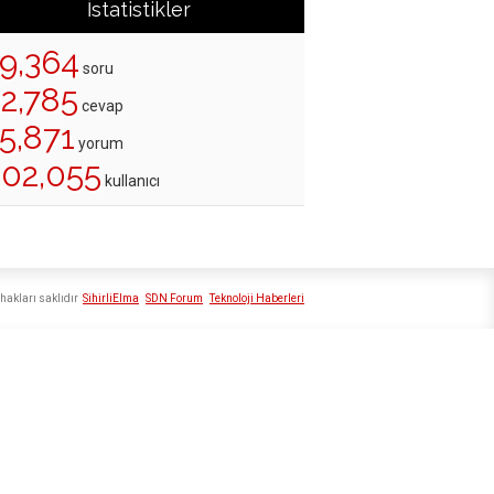
İstatistikler
19,364
soru
22,785
cevap
5,871
yorum
202,055
kullanıcı
hakları saklıdır
SihirliElma
SDN Forum
Teknoloji Haberleri