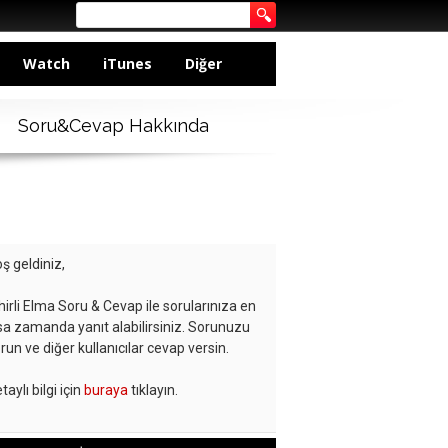
Watch
iTunes
Diğer
Soru&Cevap Hakkında
ş geldiniz,
hirli Elma Soru & Cevap ile sorularınıza en
sa zamanda yanıt alabilirsiniz. Sorunuzu
run ve diğer kullanıcılar cevap versin.
taylı bilgi için
buraya
tıklayın.