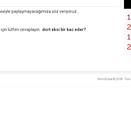
mseyle paylaşmayacağımıza söz veriyoruz...
çin lütfen cevaplayın:.
dort eksi bir kac eder?
1
SihirliElma © 2018 - Tüm 