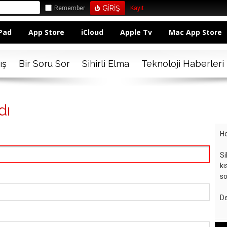
Remember
Kayıt
Pad
App Store
iCloud
Apple Tv
Mac App Store
ış
Bir Soru Sor
Sihirli Elma
Teknoloji Haberleri
dı
Ho
Si
kı
so
De