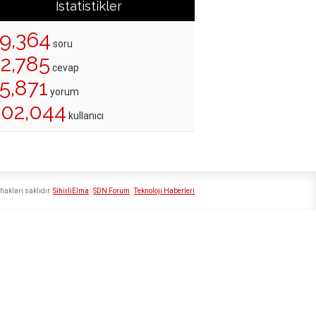
İstatistikler
19,364
soru
22,785
cevap
5,871
yorum
202,044
kullanıcı
hakları saklıdır
SihirliElma
SDN Forum
Teknoloji Haberleri