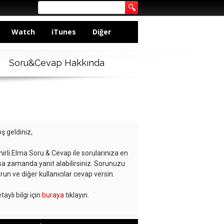
Watch
iTunes
Diğer
Soru&Cevap Hakkında
ş geldiniz,
hirli Elma Soru & Cevap ile sorularınıza en
sa zamanda yanıt alabilirsiniz. Sorunuzu
run ve diğer kullanıcılar cevap versin.
taylı bilgi için
buraya
tıklayın.