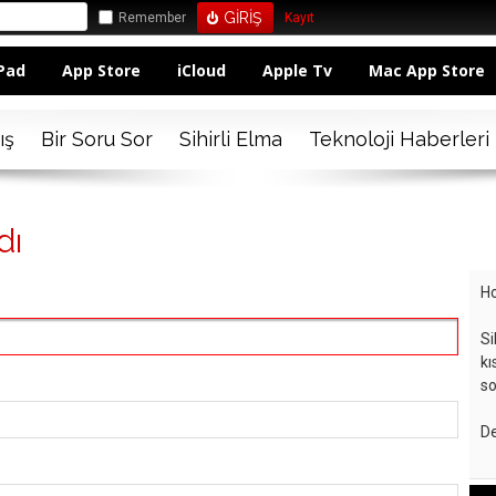
Remember
Kayıt
Pad
App Store
iCloud
Apple Tv
Mac App Store
ış
Bir Soru Sor
Sihirli Elma
Teknoloji Haberleri
dı
Ho
Si
kı
so
De