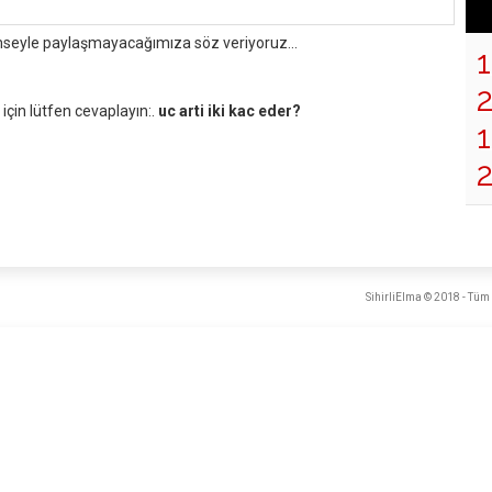
mseyle paylaşmayacağımıza söz veriyoruz...
çin lütfen cevaplayın:.
uc arti iki kac eder?
1
SihirliElma © 2018 - Tüm 