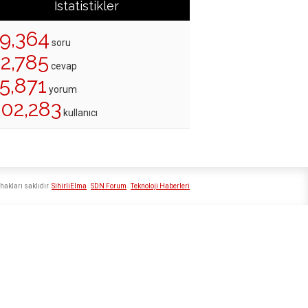
İstatistikler
19,364
soru
22,785
cevap
5,871
yorum
202,283
kullanıcı
hakları saklıdır
SihirliElma
SDN Forum
Teknoloji Haberleri