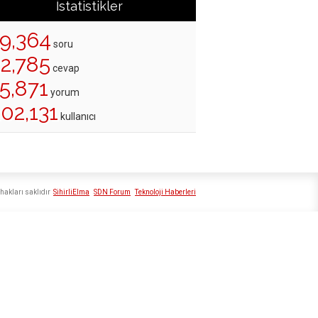
İstatistikler
19,364
soru
22,785
cevap
5,871
yorum
02,131
kullanıcı
hakları saklıdır
SihirliElma
SDN Forum
Teknoloji Haberleri