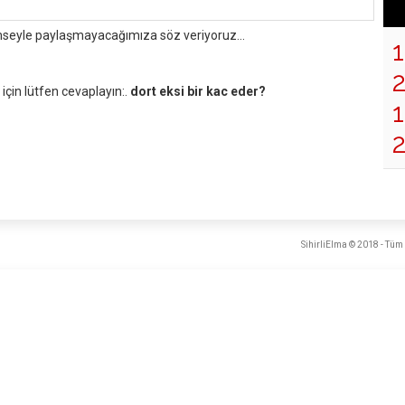
mseyle paylaşmayacağımıza söz veriyoruz...
çin lütfen cevaplayın:.
dort eksi bir kac eder?
1
SihirliElma © 2018 - Tüm 