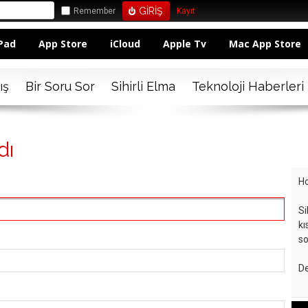
Remember
Kayıt
Pad
App Store
iCloud
Apple Tv
Mac App Store
ış
Bir Soru Sor
Sihirli Elma
Teknoloji Haberleri
dı
Ho
Si
kı
so
De