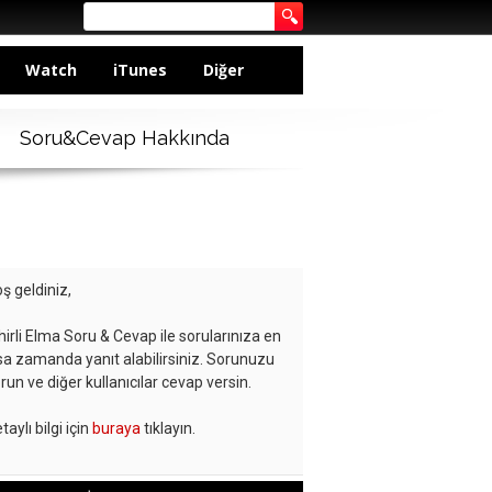
Watch
iTunes
Diğer
Soru&Cevap Hakkında
ş geldiniz,
hirli Elma Soru & Cevap ile sorularınıza en
sa zamanda yanıt alabilirsiniz. Sorunuzu
run ve diğer kullanıcılar cevap versin.
taylı bilgi için
buraya
tıklayın.