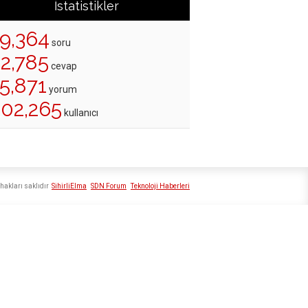
İstatistikler
19,364
soru
22,785
cevap
5,871
yorum
202,265
kullanıcı
hakları saklıdır
SihirliElma
SDN Forum
Teknoloji Haberleri