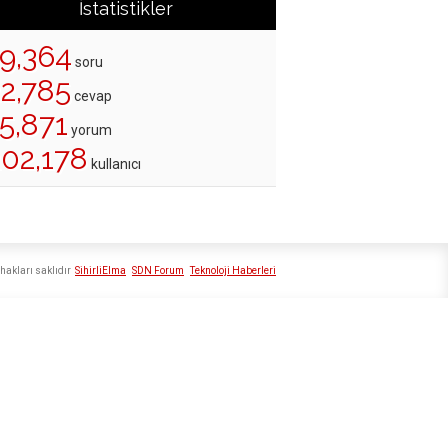
İstatistikler
19,364
soru
22,785
cevap
5,871
yorum
202,178
kullanıcı
hakları saklıdır
SihirliElma
SDN Forum
Teknoloji Haberleri