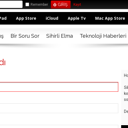
Remember
Kayıt
Pad
App Store
iCloud
Apple Tv
Mac App Store
ış
Bir Soru Sor
Sihirli Elma
Teknoloji Haberleri
dı
Ho
Si
kı
so
De