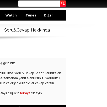
Watch
iTunes
Diğer
Soru&Cevap Hakkında
ş geldiniz,
hirli Elma Soru & Cevap ile sorularınıza en
sa zamanda yanıt alabilirsiniz. Sorunuzu
run ve diğer kullanıcılar cevap versin.
taylı bilgi için
buraya
tıklayın.