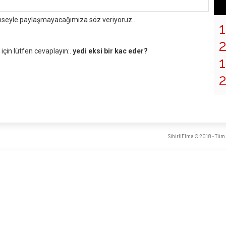
mseyle paylaşmayacağımıza söz veriyoruz...
çin lütfen cevaplayın:.
yedi eksi bir kac eder?
1
SihirliElma © 2018 - Tüm 