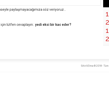
mseyle paylaşmayacağımıza söz veriyoruz...
çin lütfen cevaplayın:.
yedi eksi bir kac eder?
1
SihirliElma © 2018 - Tüm 