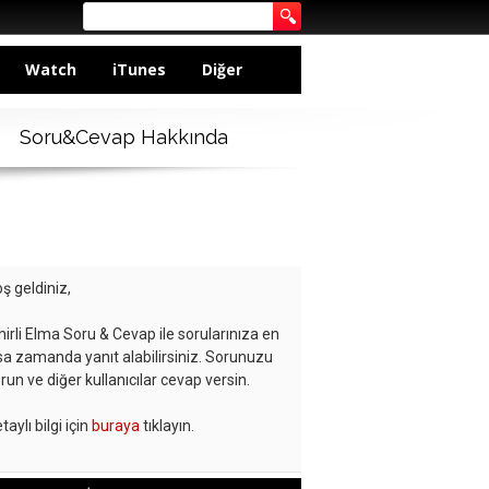
Watch
iTunes
Diğer
Soru&Cevap Hakkında
ş geldiniz,
hirli Elma Soru & Cevap ile sorularınıza en
sa zamanda yanıt alabilirsiniz. Sorunuzu
run ve diğer kullanıcılar cevap versin.
taylı bilgi için
buraya
tıklayın.