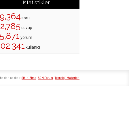
İstatistikler
19,364
soru
22,785
cevap
5,871
yorum
202,341
kullanıcı
hakları saklıdır
SihirliElma
SDN Forum
Teknoloji Haberleri