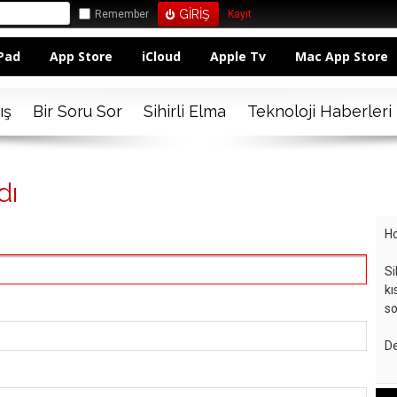
Remember
Kayıt
Pad
App Store
iCloud
Apple Tv
Mac App Store
ış
Bir Soru Sor
Sihirli Elma
Teknoloji Haberleri
dı
Ho
Si
kı
so
De