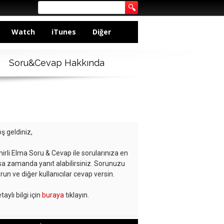
Watch
iTunes
Diğer
Soru&Cevap Hakkında
ş geldiniz,
hirli Elma Soru & Cevap ile sorularınıza en
sa zamanda yanıt alabilirsiniz. Sorunuzu
run ve diğer kullanıcılar cevap versin.
taylı bilgi için
buraya
tıklayın.