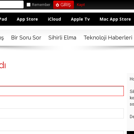
Remember
Kayıt
Pad
App Store
iCloud
Apple Tv
Mac App Store
ış
Bir Soru Sor
Sihirli Elma
Teknoloji Haberleri
dı
Ho
Si
kı
so
De