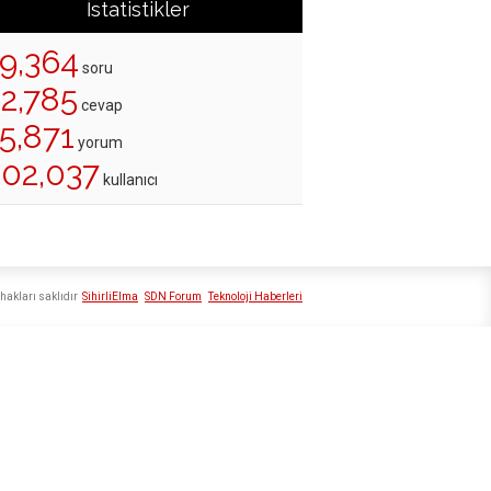
İstatistikler
19,364
soru
22,785
cevap
5,871
yorum
202,037
kullanıcı
hakları saklıdır
SihirliElma
SDN Forum
Teknoloji Haberleri