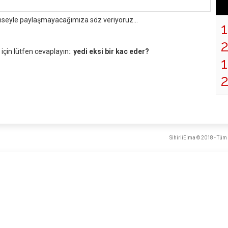
mseyle paylaşmayacağımıza söz veriyoruz...
çin lütfen cevaplayın:.
yedi eksi bir kac eder?
1
SihirliElma © 2018 - Tüm 