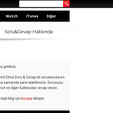
Watch
iTunes
Diğer
Soru&Cevap Hakkında
ş geldiniz,
hirli Elma Soru & Cevap ile sorularınıza en
sa zamanda yanıt alabilirsiniz. Sorunuzu
run ve diğer kullanıcılar cevap versin.
taylı bilgi için
buraya
tıklayın.