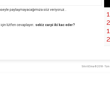
mseyle paylaşmayacağımıza söz veriyoruz...
çin lütfen cevaplayın:.
sekiz carpi iki kac eder?
1
SihirliElma © 2018 - Tüm 