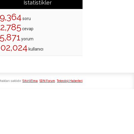
İstatistikler
19,364
soru
22,785
cevap
5,871
yorum
202,024
kullanıcı
hakları saklıdır
SihirliElma
SDN Forum
Teknoloji Haberleri