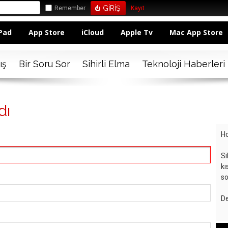
Remember
Kayıt
Pad
App Store
iCloud
Apple Tv
Mac App Store
ış
Bir Soru Sor
Sihirli Elma
Teknoloji Haberleri
dı
Ho
Si
kı
so
De