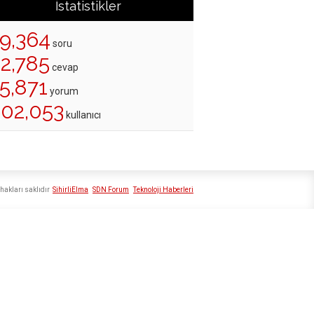
İstatistikler
19,364
soru
22,785
cevap
5,871
yorum
202,053
kullanıcı
hakları saklıdır
SihirliElma
SDN Forum
Teknoloji Haberleri