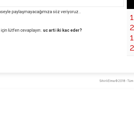
mseyle paylaşmayacağımıza söz veriyoruz...
çin lütfen cevaplayın:.
uc arti iki kac eder?
1
SihirliElma © 2018 - Tüm 