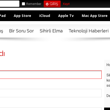
Remember
Kayıt
Pad
App Store
iCloud
Apple Tv
Mac App Store
ış
Bir Soru Sor
Sihirli Elma
Teknoloji Haberleri
dı
Ho
Si
kı
so
De