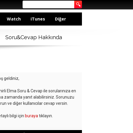
Watch
iTunes
Diğer
Soru&Cevap Hakkında
ş geldiniz,
hirli Elma Soru & Cevap ile sorularınıza en
sa zamanda yanıt alabilirsiniz. Sorunuzu
run ve diğer kullanıcılar cevap versin.
taylı bilgi için
buraya
tıklayın.