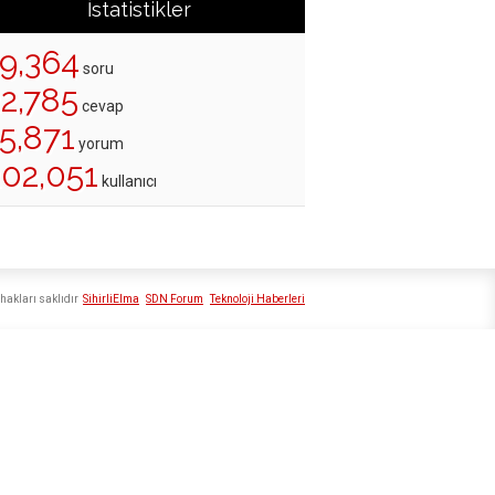
İstatistikler
19,364
soru
22,785
cevap
5,871
yorum
202,051
kullanıcı
hakları saklıdır
SihirliElma
SDN Forum
Teknoloji Haberleri