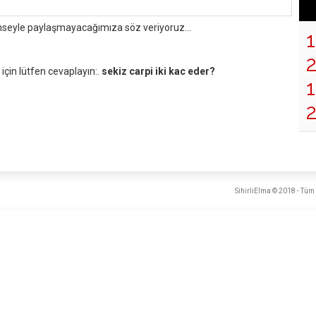
mseyle paylaşmayacağımıza söz veriyoruz...
çin lütfen cevaplayın:.
sekiz carpi iki kac eder?
1
SihirliElma © 2018 - Tüm 