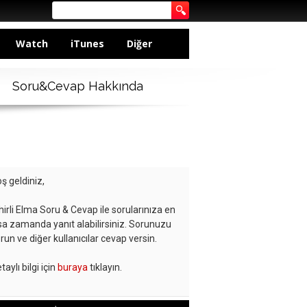
Watch
iTunes
Diğer
Soru&Cevap Hakkında
ş geldiniz,
hirli Elma Soru & Cevap ile sorularınıza en
sa zamanda yanıt alabilirsiniz. Sorunuzu
run ve diğer kullanıcılar cevap versin.
taylı bilgi için
buraya
tıklayın.