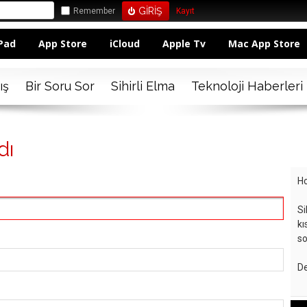
Remember
Kayıt
Pad
App Store
iCloud
Apple Tv
Mac App Store
ış
Bir Soru Sor
Sihirli Elma
Teknoloji Haberleri
dı
Ho
Si
kı
so
De