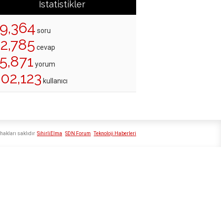
İstatistikler
19,364
soru
22,785
cevap
5,871
yorum
02,123
kullanıcı
hakları saklıdır
SihirliElma
SDN Forum
Teknoloji Haberleri