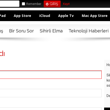
Remember
Kayıt
Pad
App Store
iCloud
Apple Tv
Mac App Store
ış
Bir Soru Sor
Sihirli Elma
Teknoloji Haberleri
dı
Ho
Si
kı
so
De