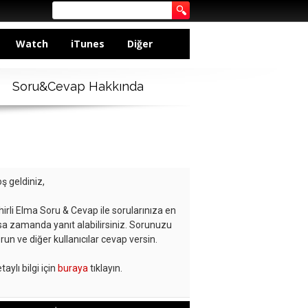
Watch
iTunes
Diğer
Soru&Cevap Hakkında
ş geldiniz,
hirli Elma Soru & Cevap ile sorularınıza en
sa zamanda yanıt alabilirsiniz. Sorunuzu
run ve diğer kullanıcılar cevap versin.
taylı bilgi için
buraya
tıklayın.