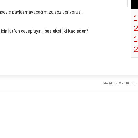
mseyle paylaşmayacağımıza söz veriyoruz...
çin lütfen cevaplayın:.
bes eksi iki kac eder?
1
SihirliElma © 2018 - Tüm 