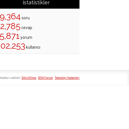
İstatistikler
19,364
soru
22,785
cevap
5,871
yorum
202,253
kullanıcı
hakları saklıdır
SihirliElma
SDN Forum
Teknoloji Haberleri