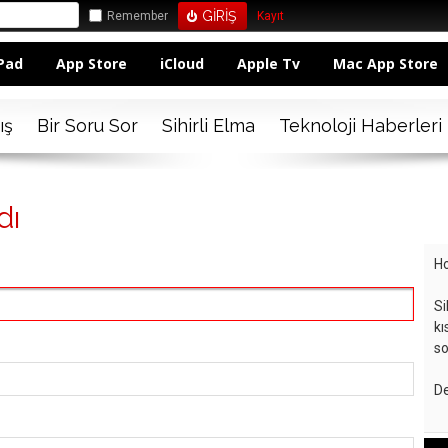
Remember
Kayıt
Pad
App Store
iCloud
Apple Tv
Mac App Store
ış
Bir Soru Sor
Sihirli Elma
Teknoloji Haberleri
dı
Ho
Si
kı
so
De