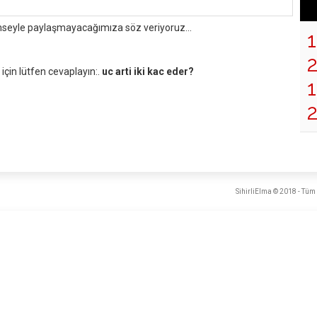
mseyle paylaşmayacağımıza söz veriyoruz...
çin lütfen cevaplayın:.
uc arti iki kac eder?
1
SihirliElma © 2018 - Tüm 