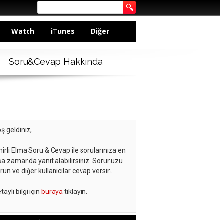
Watch
iTunes
Diğer
Soru&Cevap Hakkında
ş geldiniz,
hirli Elma Soru & Cevap ile sorularınıza en
sa zamanda yanıt alabilirsiniz. Sorunuzu
run ve diğer kullanıcılar cevap versin.
taylı bilgi için
buraya
tıklayın.