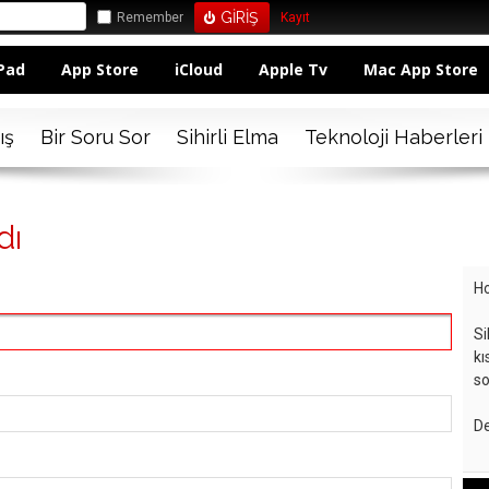
Remember
Kayıt
Pad
App Store
iCloud
Apple Tv
Mac App Store
ış
Bir Soru Sor
Sihirli Elma
Teknoloji Haberleri
dı
Ho
Si
kı
so
De