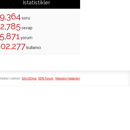
İstatistikler
19,364
soru
22,785
cevap
5,871
yorum
202,277
kullanıcı
hakları saklıdır
SihirliElma
SDN Forum
Teknoloji Haberleri