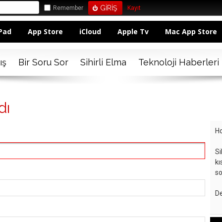
Remember
Kayıt
Pad
App Store
iCloud
Apple Tv
Mac App Store
ış
Bir Soru Sor
Sihirli Elma
Teknoloji Haberleri
dı
Ho
Si
kı
so
De