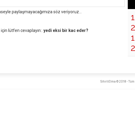
mseyle paylaşmayacağımıza söz veriyoruz...
çin lütfen cevaplayın:.
yedi eksi bir kac eder?
1
SihirliElma © 2018 - Tüm 