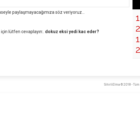
mseyle paylaşmayacağımıza söz veriyoruz...
çin lütfen cevaplayın:.
dokuz eksi yedi kac eder?
1
SihirliElma © 2018 - Tüm 