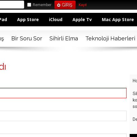
Remember
Kayıt
Pad
App Store
iCloud
Apple Tv
Mac App Store
ış
Bir Soru Sor
Sihirli Elma
Teknoloji Haberleri
dı
Ho
Si
kı
so
De