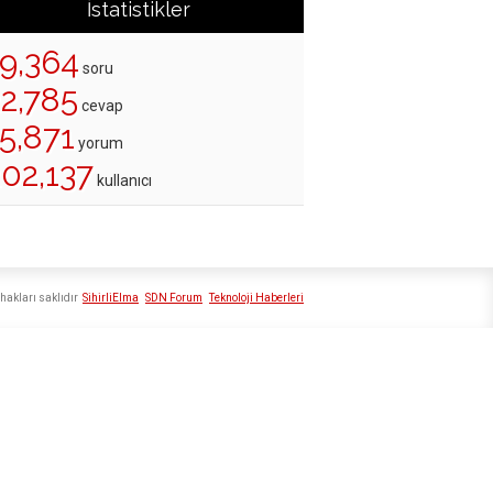
İstatistikler
19,364
soru
22,785
cevap
5,871
yorum
202,137
kullanıcı
hakları saklıdır
SihirliElma
SDN Forum
Teknoloji Haberleri