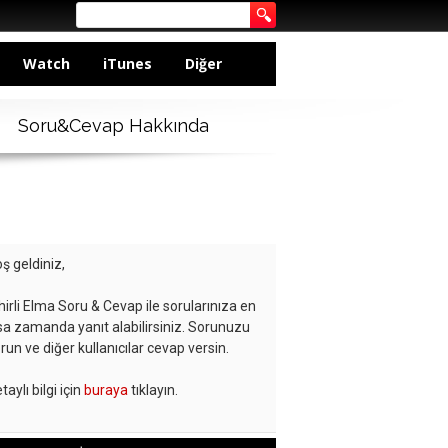
Watch
iTunes
Diğer
Soru&Cevap Hakkında
ş geldiniz,
hirli Elma Soru & Cevap ile sorularınıza en
sa zamanda yanıt alabilirsiniz. Sorunuzu
run ve diğer kullanıcılar cevap versin.
taylı bilgi için
buraya
tıklayın.