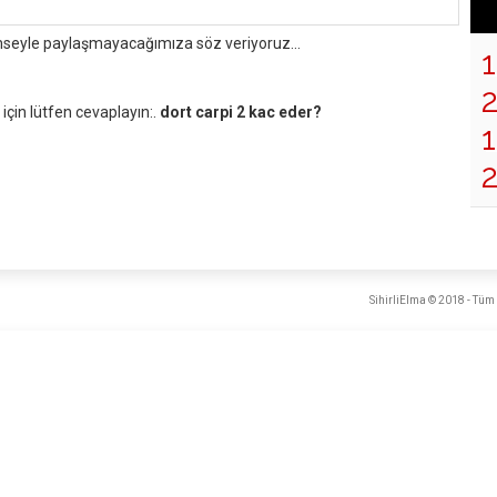
mseyle paylaşmayacağımıza söz veriyoruz...
çin lütfen cevaplayın:.
dort carpi 2 kac eder?
1
SihirliElma © 2018 - Tüm 