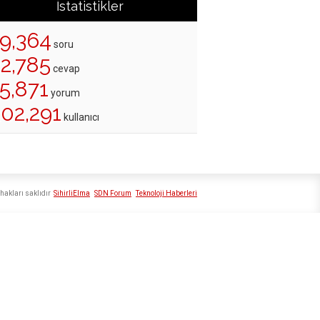
İstatistikler
19,364
soru
22,785
cevap
5,871
yorum
202,291
kullanıcı
hakları saklıdır
SihirliElma
SDN Forum
Teknoloji Haberleri