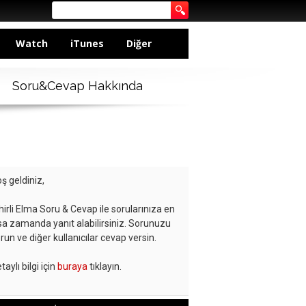
Watch
iTunes
Diğer
Soru&Cevap Hakkında
ş geldiniz,
hirli Elma Soru & Cevap ile sorularınıza en
sa zamanda yanıt alabilirsiniz. Sorunuzu
run ve diğer kullanıcılar cevap versin.
taylı bilgi için
buraya
tıklayın.