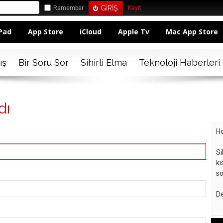
Remember
Kayıt
Pad
App Store
iCloud
Apple Tv
Mac App Store
ış
Bir Soru Sor
Sihirli Elma
Teknoloji Haberleri
dı
Ho
Si
kı
so
De