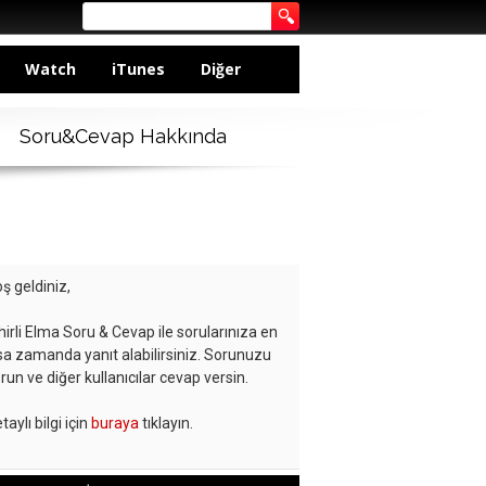
Watch
iTunes
Diğer
Soru&Cevap Hakkında
ş geldiniz,
hirli Elma Soru & Cevap ile sorularınıza en
sa zamanda yanıt alabilirsiniz. Sorunuzu
run ve diğer kullanıcılar cevap versin.
taylı bilgi için
buraya
tıklayın.