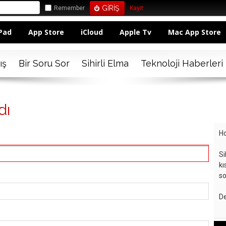
Remember
Kayıt
Pad
App Store
iCloud
Apple Tv
Mac App Store
ış
Bir Soru Sor
Sihirli Elma
Teknoloji Haberleri
dı
Ho
Si
kı
so
De