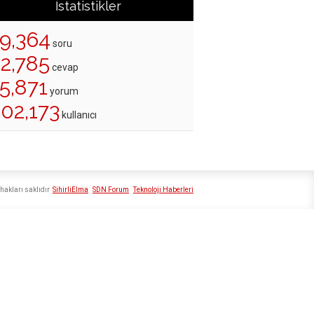
İstatistikler
19,364
soru
22,785
cevap
5,871
yorum
202,173
kullanıcı
hakları saklıdır
SihirliElma
SDN Forum
Teknoloji Haberleri