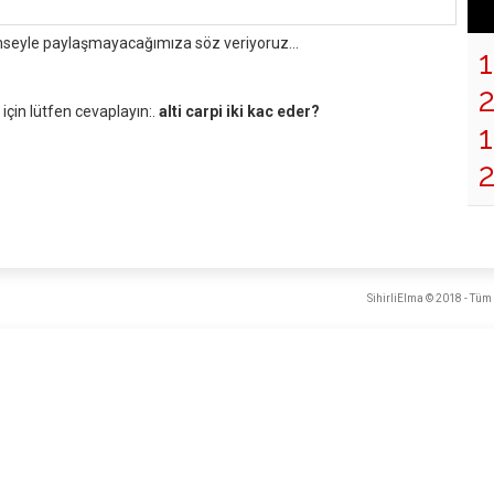
mseyle paylaşmayacağımıza söz veriyoruz...
çin lütfen cevaplayın:.
alti carpi iki kac eder?
1
SihirliElma © 2018 - Tüm 