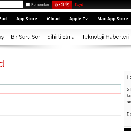
Remember
Kayıt
Pad
App Store
iCloud
Apple Tv
Mac App Store
ış
Bir Soru Sor
Sihirli Elma
Teknoloji Haberleri
dı
Ho
Si
kı
so
De