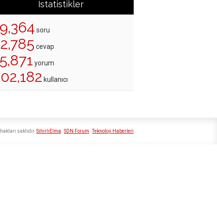
İstatistikler
19,364
soru
22,785
cevap
5,871
yorum
202,182
kullanıcı
hakları saklıdır
SihirliElma
SDN Forum
Teknoloji Haberleri