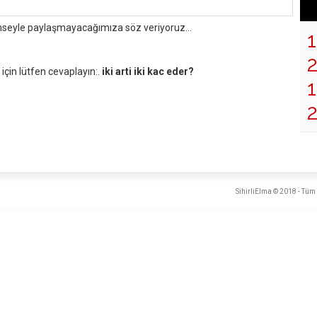
mseyle paylaşmayacağımıza söz veriyoruz...
çin lütfen cevaplayın:.
iki arti iki kac eder?
1
SihirliElma © 2018 - Tüm 