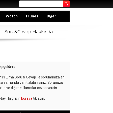
Watch
iTunes
Diğer
Soru&Cevap Hakkında
ş geldiniz,
hirli Elma Soru & Cevap ile sorularınıza en
sa zamanda yanıt alabilirsiniz. Sorunuzu
run ve diğer kullanıcılar cevap versin.
taylı bilgi için
buraya
tıklayın.