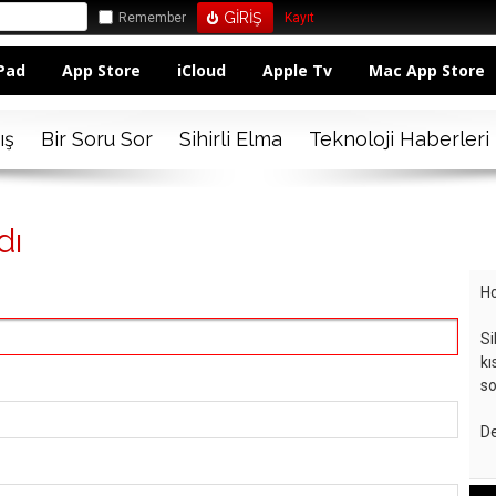
Remember
Kayıt
Pad
App Store
iCloud
Apple Tv
Mac App Store
ış
Bir Soru Sor
Sihirli Elma
Teknoloji Haberleri
dı
Ho
Si
kı
so
De