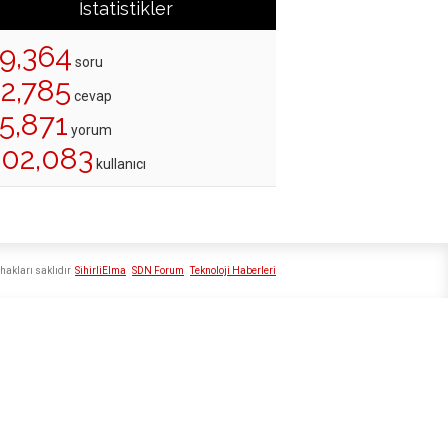
İstatistikler
19,364
soru
22,785
cevap
5,871
yorum
202,083
kullanıcı
hakları saklıdır
SihirliElma
SDN Forum
Teknoloji Haberleri