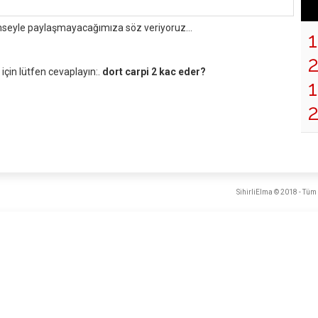
mseyle paylaşmayacağımıza söz veriyoruz...
çin lütfen cevaplayın:.
dort carpi 2 kac eder?
1
SihirliElma © 2018 - Tüm 