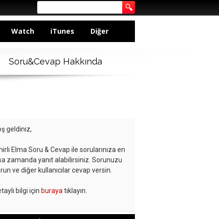
Watch
iTunes
Diğer
Soru&Cevap Hakkında
ş geldiniz,
hirli Elma Soru & Cevap ile sorularınıza en
sa zamanda yanıt alabilirsiniz. Sorunuzu
run ve diğer kullanıcılar cevap versin.
taylı bilgi için
buraya
tıklayın.