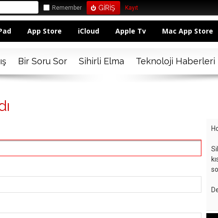
Remember
Kayıt
Pad
App Store
iCloud
Apple Tv
Mac App Store
ış
Bir Soru Sor
Sihirli Elma
Teknoloji Haberleri
dı
Ho
Si
kı
so
De