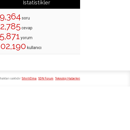
İstatistikler
19,364
soru
22,785
cevap
5,871
yorum
202,190
kullanıcı
hakları saklıdır
SihirliElma
SDN Forum
Teknoloji Haberleri