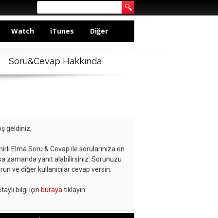
Watch
iTunes
Diğer
Soru&Cevap Hakkında
ş geldiniz,
hirli Elma Soru & Cevap ile sorularınıza en
sa zamanda yanıt alabilirsiniz. Sorunuzu
run ve diğer kullanıcılar cevap versin.
taylı bilgi için
buraya
tıklayın.