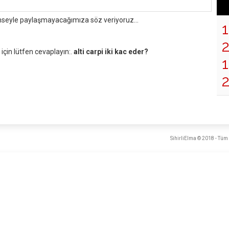
mseyle paylaşmayacağımıza söz veriyoruz...
çin lütfen cevaplayın:.
alti carpi iki kac eder?
1
SihirliElma © 2018 - Tüm 