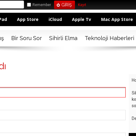
Remember
Kayıt
Pad
App Store
iCloud
Apple Tv
Mac App Store
ış
Bir Soru Sor
Sihirli Elma
Teknoloji Haberleri
dı
Ho
Si
kı
so
De