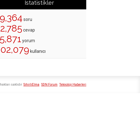
İstatistikler
19,364
soru
22,785
cevap
5,871
yorum
202,079
kullanıcı
hakları saklıdır
SihirliElma
SDN Forum
Teknoloji Haberleri