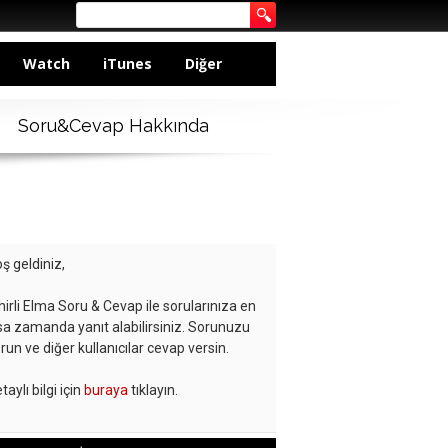
Watch
iTunes
Diğer
Soru&Cevap Hakkında
ş geldiniz,
hirli Elma Soru & Cevap ile sorularınıza en
sa zamanda yanıt alabilirsiniz. Sorunuzu
run ve diğer kullanıcılar cevap versin.
taylı bilgi için
buraya
tıklayın.