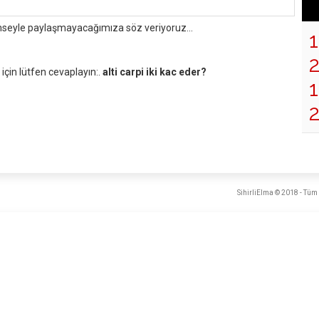
mseyle paylaşmayacağımıza söz veriyoruz...
çin lütfen cevaplayın:.
alti carpi iki kac eder?
1
SihirliElma © 2018 - Tüm 