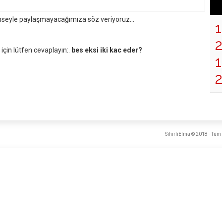
mseyle paylaşmayacağımıza söz veriyoruz...
çin lütfen cevaplayın:.
bes eksi iki kac eder?
1
SihirliElma © 2018 - Tüm 