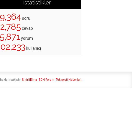
İstatistikler
19,364
soru
22,785
cevap
5,871
yorum
202,233
kullanıcı
hakları saklıdır
SihirliElma
SDN Forum
Teknoloji Haberleri