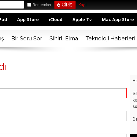
Remember
Kayıt
Pad
App Store
iCloud
Apple Tv
Mac App Store
ış
Bir Soru Sor
Sihirli Elma
Teknoloji Haberleri
dı
Ho
Si
kı
so
De