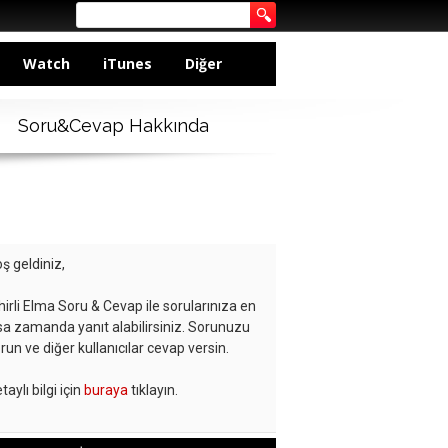
Watch
iTunes
Diğer
Soru&Cevap Hakkında
ş geldiniz,
hirli Elma Soru & Cevap ile sorularınıza en
sa zamanda yanıt alabilirsiniz. Sorunuzu
run ve diğer kullanıcılar cevap versin.
taylı bilgi için
buraya
tıklayın.