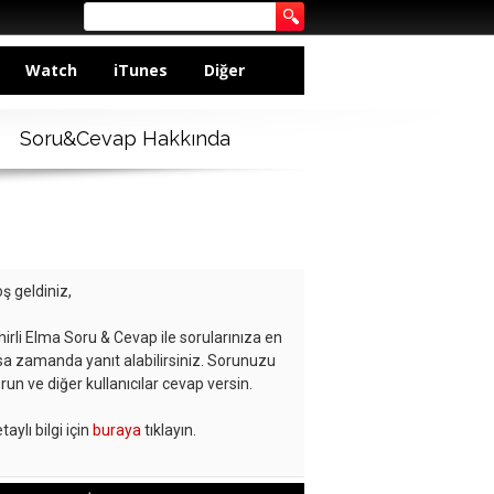
Watch
iTunes
Diğer
Soru&Cevap Hakkında
ş geldiniz,
hirli Elma Soru & Cevap ile sorularınıza en
sa zamanda yanıt alabilirsiniz. Sorunuzu
run ve diğer kullanıcılar cevap versin.
taylı bilgi için
buraya
tıklayın.