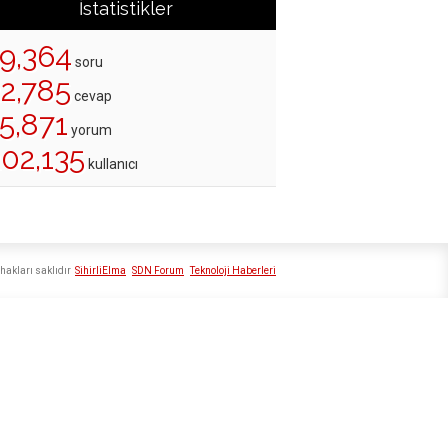
İstatistikler
19,364
soru
22,785
cevap
5,871
yorum
202,135
kullanıcı
hakları saklıdır
SihirliElma
SDN Forum
Teknoloji Haberleri