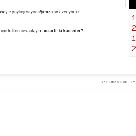
mseyle paylaşmayacağımıza söz veriyoruz...
çin lütfen cevaplayın:.
uc arti iki kac eder?
1
SihirliElma © 2018 - Tüm 