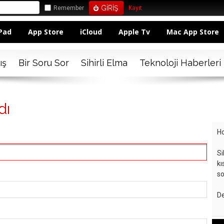
Remember
Kayıt
Pad
App Store
iCloud
Apple Tv
Mac App Store
ış
Bir Soru Sor
Sihirli Elma
Teknoloji Haberleri
dı
Ho
Si
kı
so
De