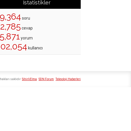
İstatistikler
19,364
soru
22,785
cevap
5,871
yorum
202,054
kullanıcı
hakları saklıdır
SihirliElma
SDN Forum
Teknoloji Haberleri