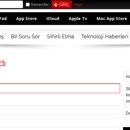
Remember
Kayıt
Pad
App Store
iCloud
Apple Tv
Mac App Store
ış
Bir Soru Sor
Sihirli Elma
Teknoloji Haberleri
dı
Ho
Si
kı
so
De