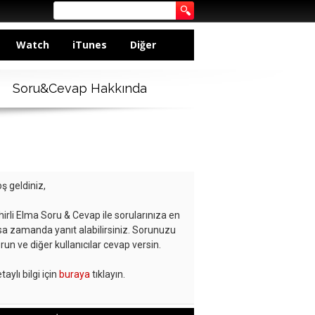
Watch
iTunes
Diğer
Soru&Cevap Hakkında
ş geldiniz,
hirli Elma Soru & Cevap ile sorularınıza en
sa zamanda yanıt alabilirsiniz. Sorunuzu
run ve diğer kullanıcılar cevap versin.
taylı bilgi için
buraya
tıklayın.