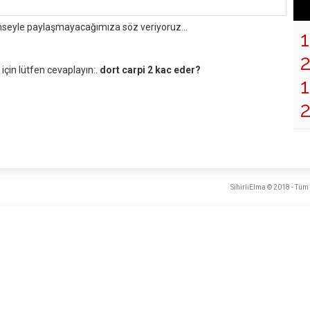
mseyle paylaşmayacağımıza söz veriyoruz...
çin lütfen cevaplayın:.
dort carpi 2 kac eder?
1
SihirliElma © 2018 - Tüm 