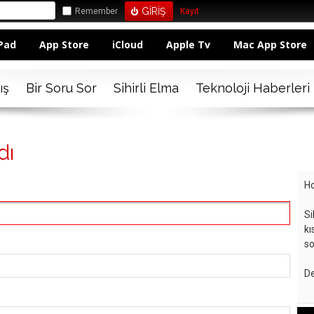
Remember
Kayıt
Pad
App Store
iCloud
Apple Tv
Mac App Store
ış
Bir Soru Sor
Sihirli Elma
Teknoloji Haberleri
dı
Ho
Si
kı
so
De