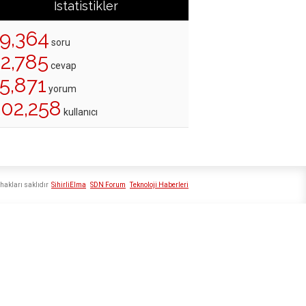
İstatistikler
19,364
soru
22,785
cevap
5,871
yorum
202,258
kullanıcı
hakları saklıdır
SihirliElma
SDN Forum
Teknoloji Haberleri