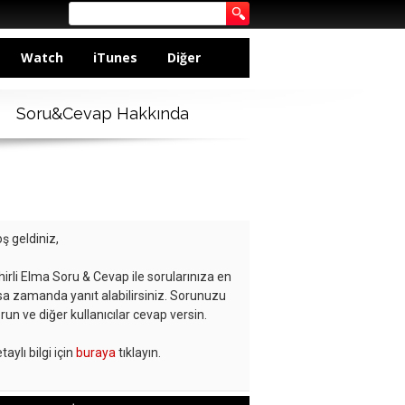
Watch
iTunes
Diğer
Soru&Cevap Hakkında
ş geldiniz,
hirli Elma Soru & Cevap ile sorularınıza en
sa zamanda yanıt alabilirsiniz. Sorunuzu
run ve diğer kullanıcılar cevap versin.
taylı bilgi için
buraya
tıklayın.