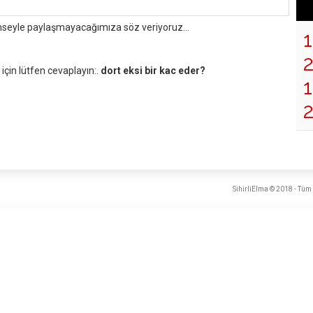
mseyle paylaşmayacağımıza söz veriyoruz...
çin lütfen cevaplayın:.
dort eksi bir kac eder?
1
SihirliElma © 2018 - Tüm 