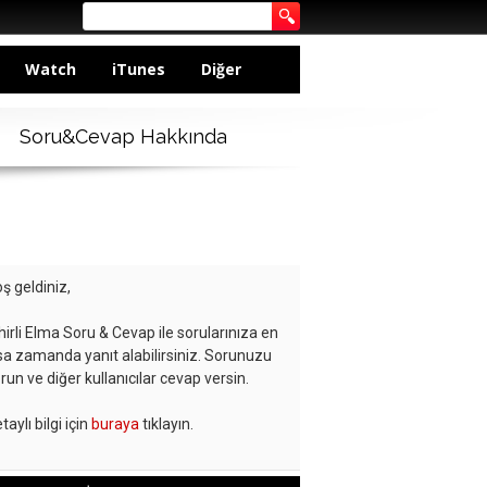
Watch
iTunes
Diğer
Soru&Cevap Hakkında
ş geldiniz,
hirli Elma Soru & Cevap ile sorularınıza en
sa zamanda yanıt alabilirsiniz. Sorunuzu
run ve diğer kullanıcılar cevap versin.
taylı bilgi için
buraya
tıklayın.