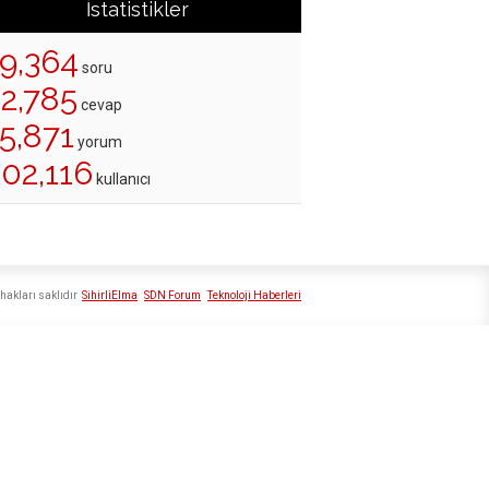
İstatistikler
19,364
soru
22,785
cevap
5,871
yorum
202,116
kullanıcı
hakları saklıdır
SihirliElma
SDN Forum
Teknoloji Haberleri