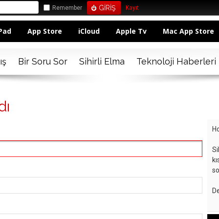
Remember
Kayıt
Pad
App Store
iCloud
Apple Tv
Mac App Store
ış
Bir Soru Sor
Sihirli Elma
Teknoloji Haberleri
dı
Ho
Si
kı
so
De