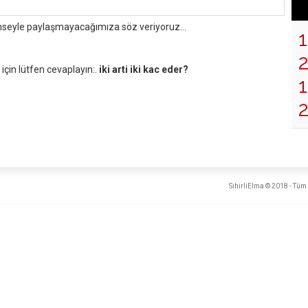
mseyle paylaşmayacağımıza söz veriyoruz...
çin lütfen cevaplayın:.
iki arti iki kac eder?
1
SihirliElma © 2018 - Tüm 