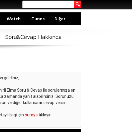
Watch
iTunes
Diğer
Soru&Cevap Hakkında
ş geldiniz,
hirli Elma Soru & Cevap ile sorularınıza en
sa zamanda yanıt alabilirsiniz. Sorunuzu
run ve diğer kullanıcılar cevap versin.
taylı bilgi için
buraya
tıklayın.