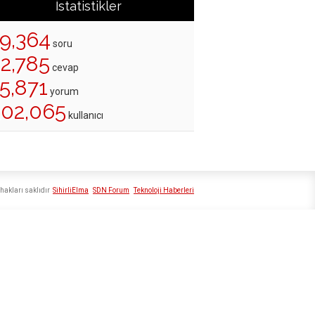
İstatistikler
19,364
soru
22,785
cevap
5,871
yorum
202,065
kullanıcı
hakları saklıdır
SihirliElma
SDN Forum
Teknoloji Haberleri