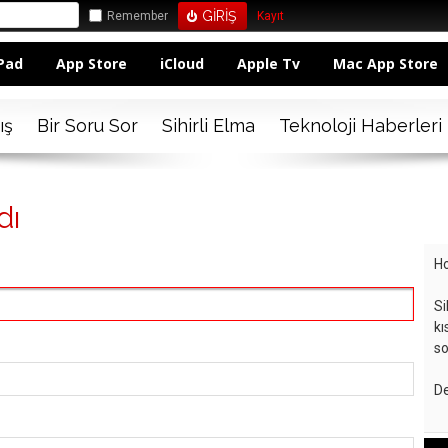
Remember
Kayıt
Pad
App Store
iCloud
Apple Tv
Mac App Store
ış
Bir Soru Sor
Sihirli Elma
Teknoloji Haberleri
dı
Ho
Si
kı
so
De