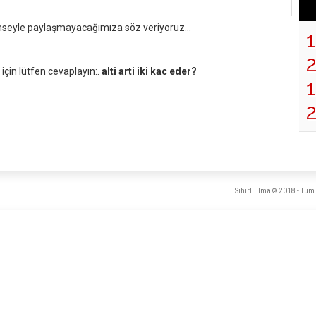
mseyle paylaşmayacağımıza söz veriyoruz...
çin lütfen cevaplayın:.
alti arti iki kac eder?
1
SihirliElma © 2018 - Tüm 