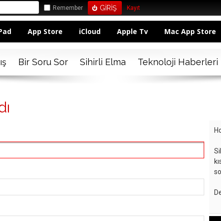
Remember
Kayıt
Pad
App Store
iCloud
Apple Tv
Mac App Store
ış
Bir Soru Sor
Sihirli Elma
Teknoloji Haberleri
dı
Ho
Si
kı
so
De