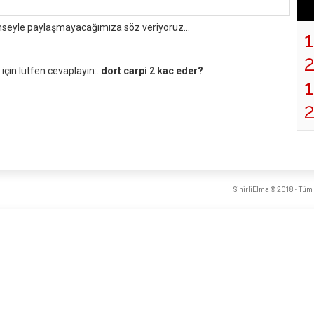
mseyle paylaşmayacağımıza söz veriyoruz...
çin lütfen cevaplayın:.
dort carpi 2 kac eder?
1
SihirliElma © 2018 - Tüm 