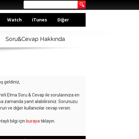
Watch
iTunes
Diğer
Soru&Cevap Hakkında
ş geldiniz,
hirli Elma Soru & Cevap ile sorularınıza en
sa zamanda yanıt alabilirsiniz. Sorunuzu
run ve diğer kullanıcılar cevap versin.
taylı bilgi için
buraya
tıklayın.