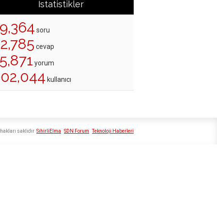
İstatistikler
19,364
soru
22,785
cevap
5,871
yorum
202,044
kullanıcı
hakları saklıdır
SihirliElma
SDN Forum
Teknoloji Haberleri