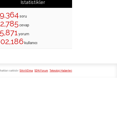
İstatistikler
19,364
soru
22,785
cevap
5,871
yorum
202,186
kullanıcı
hakları saklıdır
SihirliElma
SDN Forum
Teknoloji Haberleri