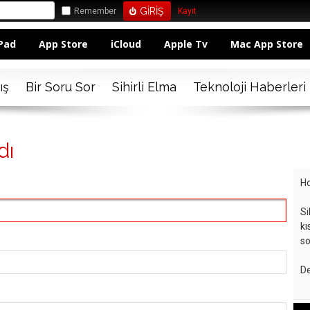
Remember
Kayıt
Pad
App Store
iCloud
Apple Tv
Mac App Store
ış
Bir Soru Sor
Sihirli Elma
Teknoloji Haberleri
dı
Ho
Si
kı
so
De