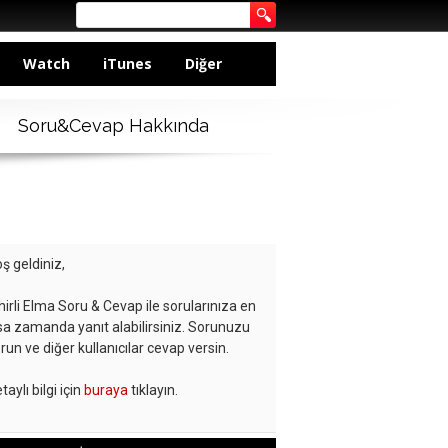
Watch
iTunes
Diğer
Soru&Cevap Hakkında
ş geldiniz,
hirli Elma Soru & Cevap ile sorularınıza en
sa zamanda yanıt alabilirsiniz. Sorunuzu
run ve diğer kullanıcılar cevap versin.
taylı bilgi için
buraya
tıklayın.