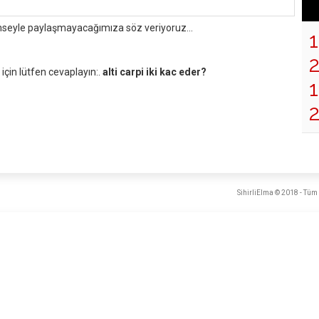
mseyle paylaşmayacağımıza söz veriyoruz...
çin lütfen cevaplayın:.
alti carpi iki kac eder?
1
SihirliElma © 2018 - Tüm 