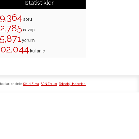
İstatistikler
19,364
soru
22,785
cevap
5,871
yorum
202,044
kullanıcı
hakları saklıdır
SihirliElma
SDN Forum
Teknoloji Haberleri