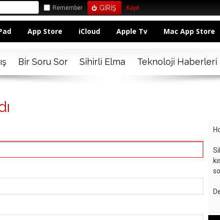
Remember
Kayıt
Pad
App Store
iCloud
Apple Tv
Mac App Store
ış
Bir Soru Sor
Sihirli Elma
Teknoloji Haberleri
dı
Ho
Si
kı
so
De