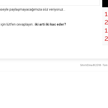
mseyle paylaşmayacağımıza söz veriyoruz...
çin lütfen cevaplayın:.
iki arti iki kac eder?
1
SihirliElma © 2018 - Tüm 