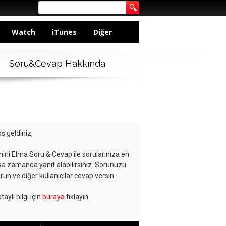
Watch
iTunes
Diğer
Soru&Cevap Hakkında
ş geldiniz,
hirli Elma Soru & Cevap ile sorularınıza en
sa zamanda yanıt alabilirsiniz. Sorunuzu
run ve diğer kullanıcılar cevap versin.
taylı bilgi için
buraya
tıklayın.