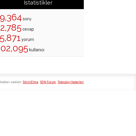
İstatistikler
19,364
soru
22,785
cevap
5,871
yorum
202,095
kullanıcı
hakları saklıdır
SihirliElma
SDN Forum
Teknoloji Haberleri