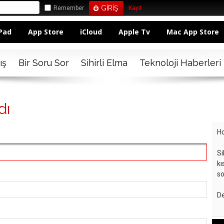
Remember
Kayıt
Pad
App Store
iCloud
Apple Tv
Mac App Store
ış
Bir Soru Sor
Sihirli Elma
Teknoloji Haberleri
dı
Ho
Si
kı
so
De