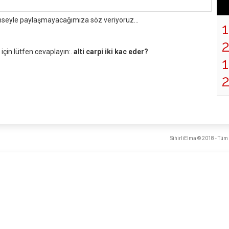
mseyle paylaşmayacağımıza söz veriyoruz...
çin lütfen cevaplayın:.
alti carpi iki kac eder?
1
SihirliElma © 2018 - Tüm 