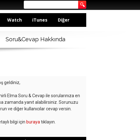
Watch
iTunes
Diğer
Soru&Cevap Hakkında
ş geldiniz,
hirli Elma Soru & Cevap ile sorularınıza en
sa zamanda yanıt alabilirsiniz. Sorunuzu
run ve diğer kullanıcılar cevap versin.
taylı bilgi için
buraya
tıklayın.