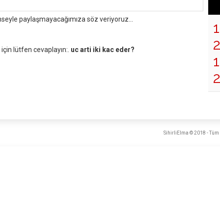
mseyle paylaşmayacağımıza söz veriyoruz...
çin lütfen cevaplayın:.
uc arti iki kac eder?
1
SihirliElma © 2018 - Tüm 