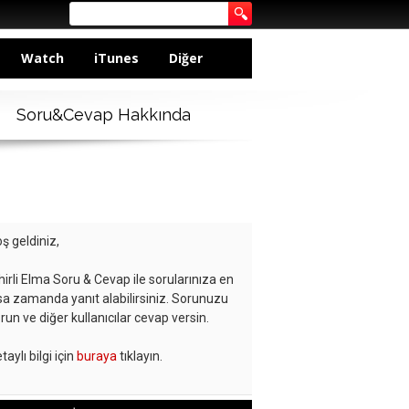
Watch
iTunes
Diğer
Soru&Cevap Hakkında
ş geldiniz,
hirli Elma Soru & Cevap ile sorularınıza en
sa zamanda yanıt alabilirsiniz. Sorunuzu
run ve diğer kullanıcılar cevap versin.
taylı bilgi için
buraya
tıklayın.