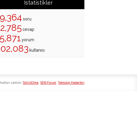
İstatistikler
19,364
soru
22,785
cevap
5,871
yorum
202,083
kullanıcı
hakları saklıdır
SihirliElma
SDN Forum
Teknoloji Haberleri