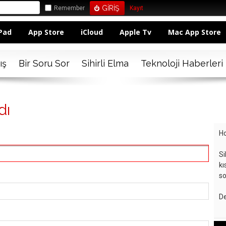
Remember
Kayıt
Pad
App Store
iCloud
Apple Tv
Mac App Store
ış
Bir Soru Sor
Sihirli Elma
Teknoloji Haberleri
dı
Ho
Si
kı
so
De