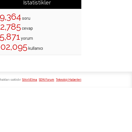
İstatistikler
19,364
soru
22,785
cevap
5,871
yorum
202,095
kullanıcı
hakları saklıdır
SihirliElma
SDN Forum
Teknoloji Haberleri