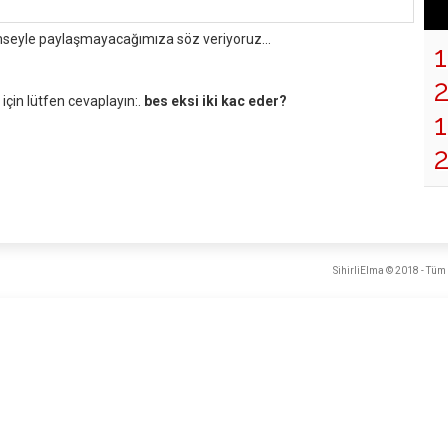
mseyle paylaşmayacağımıza söz veriyoruz...
çin lütfen cevaplayın:.
bes eksi iki kac eder?
1
SihirliElma © 2018 - Tüm 