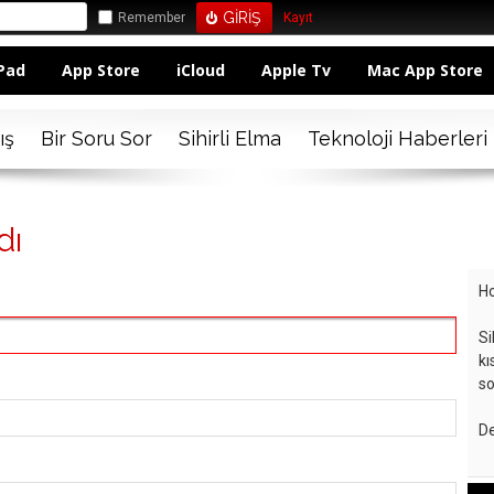
Remember
Kayıt
Pad
App Store
iCloud
Apple Tv
Mac App Store
ış
Bir Soru Sor
Sihirli Elma
Teknoloji Haberleri
dı
Ho
Si
kı
so
De