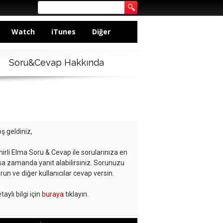
Watch
iTunes
Diğer
Soru&Cevap Hakkında
ş geldiniz,
hirli Elma Soru & Cevap ile sorularınıza en
sa zamanda yanıt alabilirsiniz. Sorunuzu
run ve diğer kullanıcılar cevap versin.
taylı bilgi için
buraya
tıklayın.