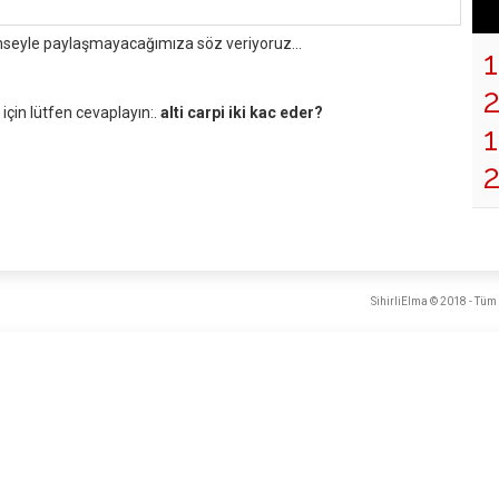
mseyle paylaşmayacağımıza söz veriyoruz...
çin lütfen cevaplayın:.
alti carpi iki kac eder?
1
SihirliElma © 2018 - Tüm 