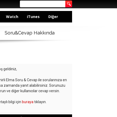
Watch
iTunes
Diğer
Soru&Cevap Hakkında
ş geldiniz,
hirli Elma Soru & Cevap ile sorularınıza en
sa zamanda yanıt alabilirsiniz. Sorunuzu
run ve diğer kullanıcılar cevap versin.
taylı bilgi için
buraya
tıklayın.