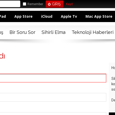
Remember
Kayıt
Pad
App Store
iCloud
Apple Tv
Mac App Store
ış
Bir Soru Sor
Sihirli Elma
Teknoloji Haberleri
dı
Ho
Si
kı
so
De