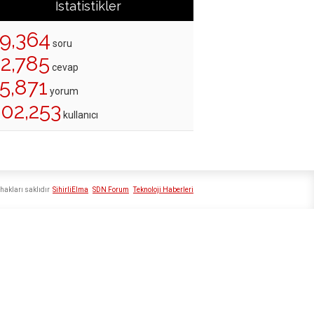
İstatistikler
19,364
soru
22,785
cevap
5,871
yorum
202,253
kullanıcı
hakları saklıdır
SihirliElma
SDN Forum
Teknoloji Haberleri