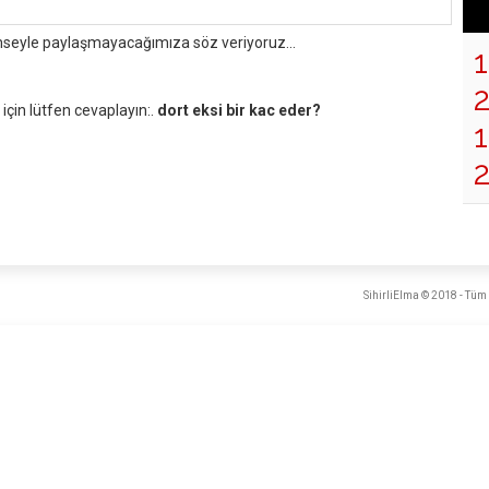
mseyle paylaşmayacağımıza söz veriyoruz...
çin lütfen cevaplayın:.
dort eksi bir kac eder?
1
SihirliElma © 2018 - Tüm 