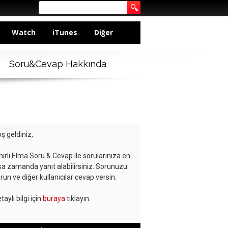
Watch
iTunes
Diğer
Soru&Cevap Hakkında
ş geldiniz,
hirli Elma Soru & Cevap ile sorularınıza en
sa zamanda yanıt alabilirsiniz. Sorunuzu
run ve diğer kullanıcılar cevap versin.
taylı bilgi için
buraya
tıklayın.