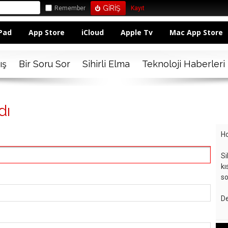
Remember
Kayıt
Pad
App Store
iCloud
Apple Tv
Mac App Store
ış
Bir Soru Sor
Sihirli Elma
Teknoloji Haberleri
dı
Ho
Si
kı
so
De