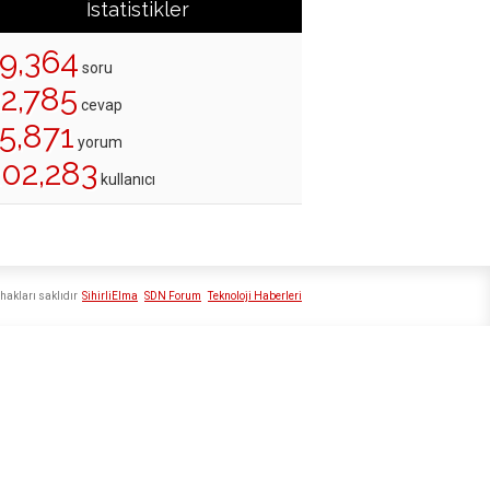
İstatistikler
19,364
soru
22,785
cevap
5,871
yorum
202,283
kullanıcı
hakları saklıdır
SihirliElma
SDN Forum
Teknoloji Haberleri