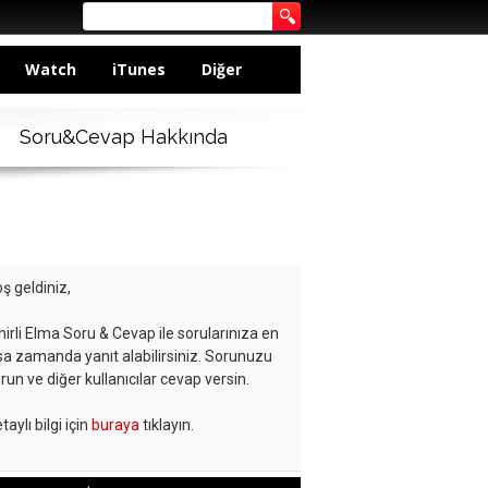
Watch
iTunes
Diğer
Soru&Cevap Hakkında
ş geldiniz,
hirli Elma Soru & Cevap ile sorularınıza en
sa zamanda yanıt alabilirsiniz. Sorunuzu
run ve diğer kullanıcılar cevap versin.
taylı bilgi için
buraya
tıklayın.