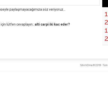
mseyle paylaşmayacağımıza söz veriyoruz...
çin lütfen cevaplayın:.
alti carpi iki kac eder?
1
SihirliElma © 2018 - Tüm 