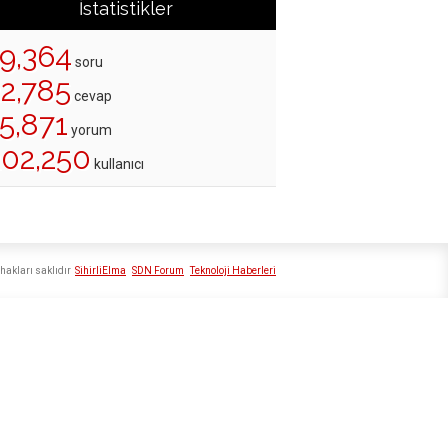
İstatistikler
19,364
soru
22,785
cevap
5,871
yorum
202,250
kullanıcı
hakları saklıdır
SihirliElma
SDN Forum
Teknoloji Haberleri