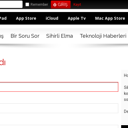
Remember
Kayıt
Pad
App Store
iCloud
Apple Tv
Mac App Store
ış
Bir Soru Sor
Sihirli Elma
Teknoloji Haberleri
dı
Ho
Si
kı
so
De