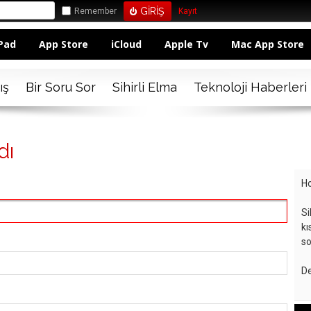
Remember
Kayıt
Pad
App Store
iCloud
Apple Tv
Mac App Store
ış
Bir Soru Sor
Sihirli Elma
Teknoloji Haberleri
dı
Ho
Si
kı
so
De