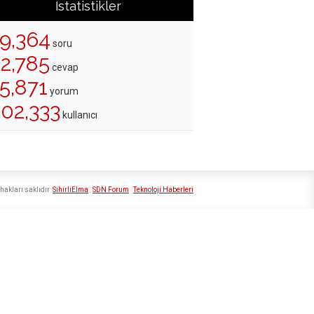
İstatistikler
19,364
soru
22,785
cevap
5,871
yorum
202,333
kullanıcı
hakları saklıdır
SihirliElma
SDN Forum
Teknoloji Haberleri