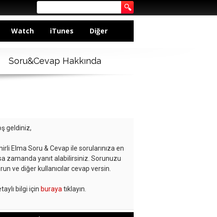
Watch
iTunes
Diğer
Soru&Cevap Hakkında
ş geldiniz,
hirli Elma Soru & Cevap ile sorularınıza en
sa zamanda yanıt alabilirsiniz. Sorunuzu
run ve diğer kullanıcılar cevap versin.
taylı bilgi için
buraya
tıklayın.