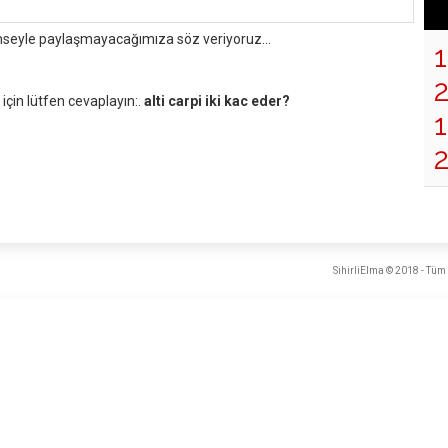
mseyle paylaşmayacağımıza söz veriyoruz...
çin lütfen cevaplayın:.
alti carpi iki kac eder?
1
SihirliElma © 2018 - Tüm 