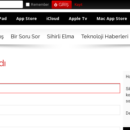
Remember
Kayıt
Pad
App Store
iCloud
Apple Tv
Mac App Store
ış
Bir Soru Sor
Sihirli Elma
Teknoloji Haberleri
dı
Ho
Si
kı
so
De