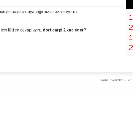
mseyle paylaşmayacağımıza söz veriyoruz...
çin lütfen cevaplayın:.
dort carpi 2 kac eder?
1
SihirliElma © 2018 - Tüm 