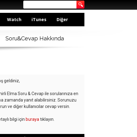
Watch
iTunes
Diğer
Soru&Cevap Hakkında
ş geldiniz,
hirli Elma Soru & Cevap ile sorularınıza en
sa zamanda yanıt alabilirsiniz. Sorunuzu
run ve diğer kullanıcılar cevap versin.
taylı bilgi için
buraya
tıklayın.