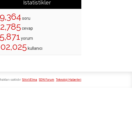
İstatistikler
19,364
soru
22,785
cevap
5,871
yorum
202,025
kullanıcı
hakları saklıdır
SihirliElma
SDN Forum
Teknoloji Haberleri