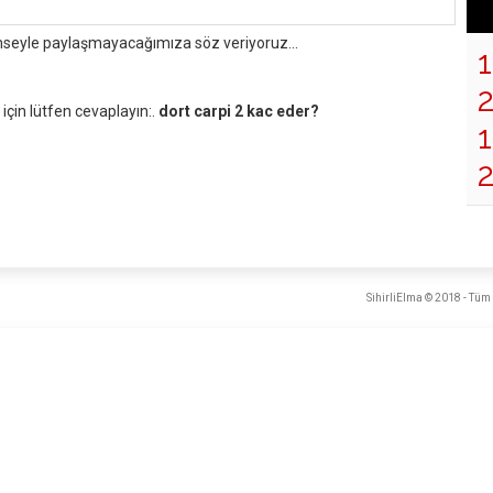
mseyle paylaşmayacağımıza söz veriyoruz...
çin lütfen cevaplayın:.
dort carpi 2 kac eder?
1
SihirliElma © 2018 - Tüm 