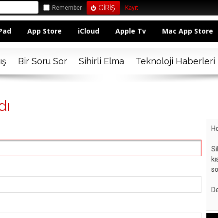
Remember
Kayıt
Pad
App Store
iCloud
Apple Tv
Mac App Store
ış
Bir Soru Sor
Sihirli Elma
Teknoloji Haberleri
dı
Ho
Si
kı
so
De