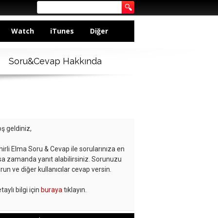
Watch
iTunes
Diğer
Soru&Cevap Hakkında
ş geldiniz,
hirli Elma Soru & Cevap ile sorularınıza en
sa zamanda yanıt alabilirsiniz. Sorunuzu
run ve diğer kullanıcılar cevap versin.
taylı bilgi için
buraya
tıklayın.