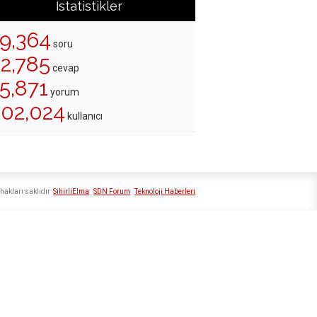
İstatistikler
19,364
soru
22,785
cevap
5,871
yorum
202,024
kullanıcı
hakları saklıdır
SihirliElma
SDN Forum
Teknoloji Haberleri