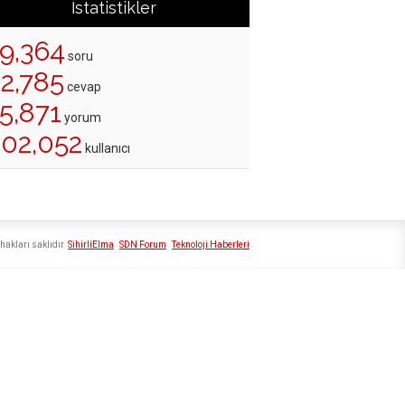
İstatistikler
19,364
soru
22,785
cevap
5,871
yorum
202,052
kullanıcı
hakları saklıdır
SihirliElma
SDN Forum
Teknoloji Haberleri