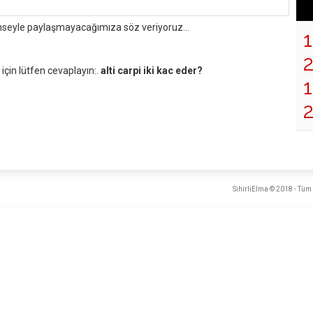
mseyle paylaşmayacağımıza söz veriyoruz...
çin lütfen cevaplayın:.
alti carpi iki kac eder?
1
SihirliElma © 2018 - Tüm 