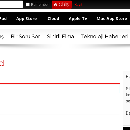
Remember
Kayıt
Pad
App Store
iCloud
Apple Tv
Mac App Store
ış
Bir Soru Sor
Sihirli Elma
Teknoloji Haberleri
dı
Ho
Si
kı
so
De