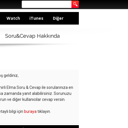
Watch
iTunes
Diğer
Soru&Cevap Hakkında
ş geldiniz,
hirli Elma Soru & Cevap ile sorularınıza en
sa zamanda yanıt alabilirsiniz. Sorunuzu
run ve diğer kullanıcılar cevap versin.
taylı bilgi için
buraya
tıklayın.