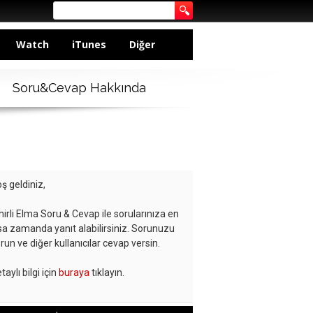
Watch
iTunes
Diğer
Soru&Cevap Hakkında
ş geldiniz,
hirli Elma Soru & Cevap ile sorularınıza en
sa zamanda yanıt alabilirsiniz. Sorunuzu
run ve diğer kullanıcılar cevap versin.
taylı bilgi için
buraya
tıklayın.