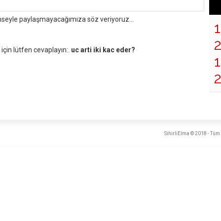
mseyle paylaşmayacağımıza söz veriyoruz...
çin lütfen cevaplayın:.
uc arti iki kac eder?
1
SihirliElma © 2018 - Tüm 