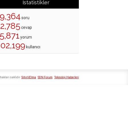
İstatistikler
19,364
soru
22,785
cevap
5,871
yorum
202,199
kullanıcı
hakları saklıdır
SihirliElma
SDN Forum
Teknoloji Haberleri