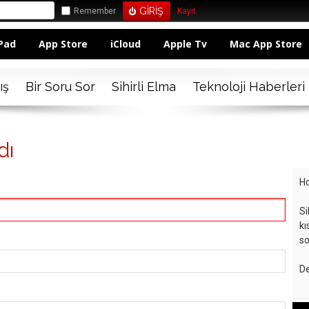
Remember
Kayıt
Pad
App Store
iCloud
Apple Tv
Mac App Store
ış
Bir Soru Sor
Sihirli Elma
Teknoloji Haberleri
dı
Ho
Si
kı
so
De