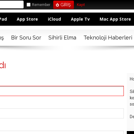
Remember
Kayıt
Pad
App Store
iCloud
Apple Tv
Mac App Store
ış
Bir Soru Sor
Sihirli Elma
Teknoloji Haberleri
dı
Ho
Si
kı
so
De