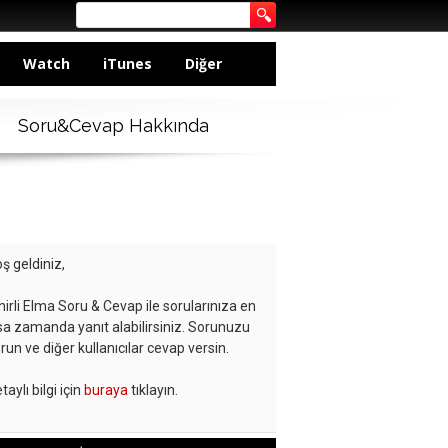
Watch
iTunes
Diğer
Soru&Cevap Hakkında
ş geldiniz,
hirli Elma Soru & Cevap ile sorularınıza en
sa zamanda yanıt alabilirsiniz. Sorunuzu
run ve diğer kullanıcılar cevap versin.
taylı bilgi için
buraya
tıklayın.