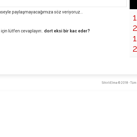
mseyle paylaşmayacağımıza söz veriyoruz...
çin lütfen cevaplayın:.
dort eksi bir kac eder?
1
SihirliElma © 2018 - Tüm 