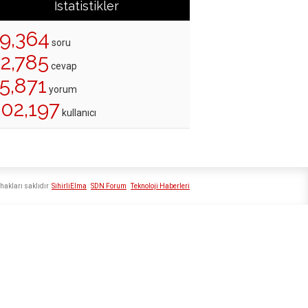
İstatistikler
19,364
soru
22,785
cevap
5,871
yorum
202,197
kullanıcı
hakları saklıdır
SihirliElma
SDN Forum
Teknoloji Haberleri